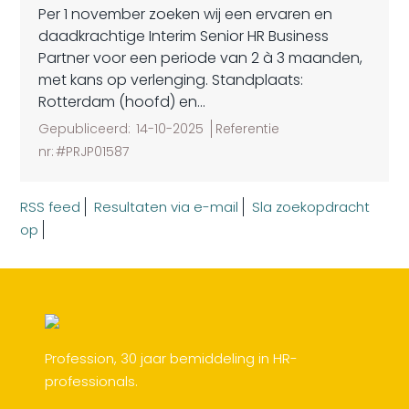
Per 1 november zoeken wij een ervaren en
daadkrachtige Interim Senior HR Business
Partner voor een periode van 2 à 3 maanden,
met kans op verlenging. Standplaats:
Rotterdam (hoofd) en...
Gepubliceerd:
14-10-2025
Referentie
nr:
#PRJP01587
RSS feed
Resultaten via e-mail
Sla zoekopdracht
op
Profession, 30 jaar bemiddeling in HR-
professionals.