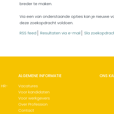
breder te maken.
Via een van onderstaande opties kan je nieuwe 
deze zoekopdracht voldoen.
RSS feed
Resultaten via e-mail
Sla zoekopdrac
ALGEMENE INFORMATIE
ONS K
n HR-
Vacatures
Voor kandidaten
Voor werkgevers
Over Profession
Contact