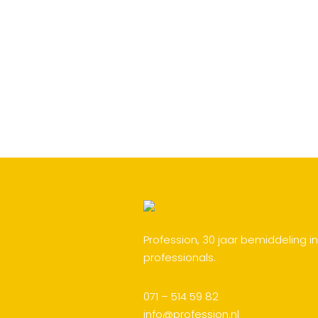
Profession, 30 jaar bemiddeling i
professionals.
071 – 514 59 82
info@profession.nl