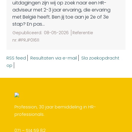
uitdagingen zijn wij op zoek naar een HR-
adviseur met 2-3 jaar ervaring, die ervaring
met België heeft. Ben jij toe aan je 2e of 3e
stap? En pas...
Gepubliceerd:
08-05-2026
Referentie
nr:
#PRJP01611
RSS feed
Resultaten via e-mail
Sla zoekopdracht
op
Profession, 30 jaar bemiddeling in HR-
professionals.
071 – 514 59 82