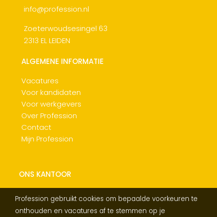
info@profession.nl
Zoeterwoudsesingel 63
2313 EL LEIDEN
ALGEMENE INFORMATIE
Vacatures
Voor kandidaten
Voor werkgevers
Over Profession
Contact
Mijn Profession
ONS KANTOOR
Profession gebruikt cookies om bepaalde voorkeuren te
onthouden en vacatures af te stemmen op je