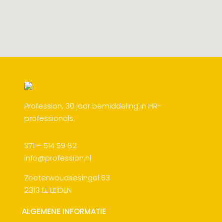
Profession, 30 jaar bemiddeling in HR-
professionals.
071 – 514 59 82
info@profession.nl
Zoeterwoudsesingel 63
2313 EL LEIDEN
ALGEMENE INFORMATIE