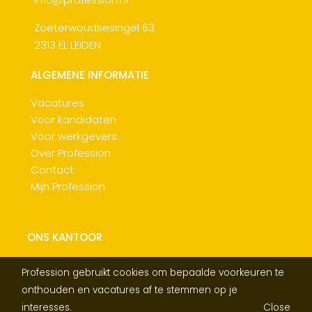
Zoeterwoudsesingel 63
2313 EL LEIDEN
ALGEMENE INFORMATIE
Vacatures
Voor kandidaten
Voor werkgevers
Over Profession
Contact
Mijn Profession
ONS KANTOOR
Profession gebruikt cookies om bepaalde voorkeuren te
onthouden en vacatures af te stemmen op je
interesses.
Close