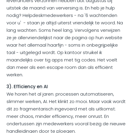
leveranciers verzonnen hebben dat augustus bij
uitstek de maand van verversing is. En heb je hulp
nodig? Helpdeskmedewerkers - na '6 wachtenden
voor u' - staan je altijd uiterst vriendelijk te woord. Na
lang wachten. Soms heel lang. Vervolgens verwijzen
ze je allervriendelijkst naar de pagina op hun website
waar het allemaal haarfijn - soms in onbegrijpelijke
taal - uitgelegd wordt. Op kantoor struikel ik
maandelijks over tig apps met tig codes. Het voelt
dan meer als een escape room dan als efficiënt
werken.
3). Efficiency en AI
We horen het al jaren: processen automatiseren,
slimmer werken, AI. Het klinkt zo mooi. Maar vaak wordt
dit zo fragmentarisch ingevoerd met als uitkomst:
meer chaos, minder efficiency, meer onrust. En
ondertussen zijn medewerkers vooral bezig de nieuwe
handleidingen door te ploegen.