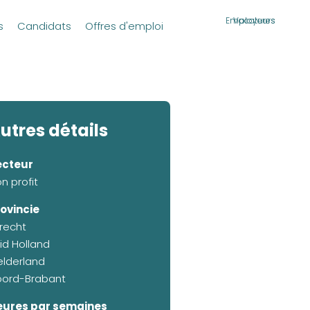
Employeurs
Vacatures
s
Candidats
Offres d'emploi
utres détails
ecteur
n profit
ovincie
recht
id Holland
lderland
oord-Brabant
eures par semaines