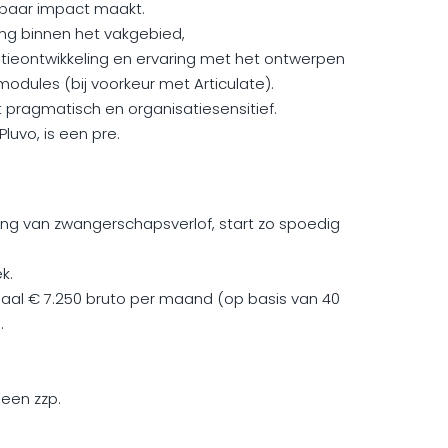
htbaar impact maakt.
ng binnen het vakgebied,
atieontwikkeling en ervaring met het ontwerpen
odules (bij voorkeur met Articulate).
 pragmatisch en organisatiesensitief.
luvo, is een pre.
nging van zwangerschapsverlof, start zo spoedig
k.
ximaal € 7.250 bruto per maand (op basis van 40
.
een zzp.