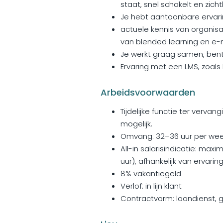
staat, snel schakelt en zic
Je hebt aantoonbare ervari
actuele kennis van organis
van blended learning en e-m
Je werkt graag samen, bent
Ervaring met een LMS, zoals P
Arbeidsvoorwaarden
Tijdelijke functie ter verva
mogelijk.
Omvang: 32–36 uur per wee
All-in salarisindicatie: ma
uur), afhankelijk van ervaring
8% vakantiegeld
Verlof: in lijn klant
Contractvorm: loondienst, g