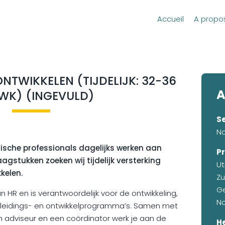
Accueil
A propo
NTWIKKELEN (TIJDELIJK: 32-36
A
WK) (INGEVULD)
S
No
dische professionals dagelijks werken aan
Pr
gstukken zoeken wij tijdelijk versterking
Ut
kelen.
Zu
Ge
 HR en is verantwoordelijk voor de ontwikkeling,
N
opleidings- en ontwikkelprogramma’s. Samen met
sch adviseur en een coördinator werk je aan de
H