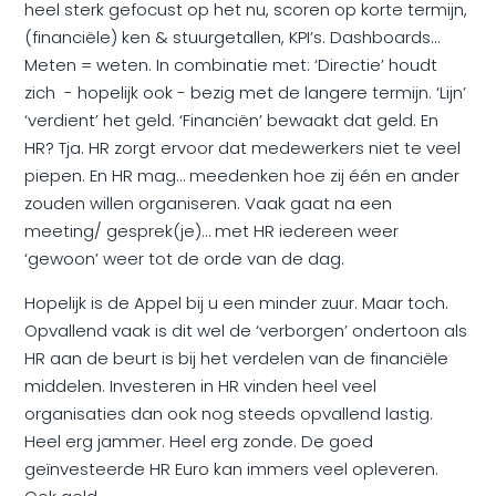
heel sterk gefocust op het nu, scoren op korte termijn,
(financiële) ken & stuurgetallen, KPI’s. Dashboards…
Meten = weten. In combinatie met: ‘Directie’ houdt
zich - hopelijk ook - bezig met de langere termijn. ‘Lijn’
‘verdient’ het geld. ‘Financiën’ bewaakt dat geld. En
HR? Tja. HR zorgt ervoor dat medewerkers niet te veel
piepen. En HR mag… meedenken hoe zij één en ander
zouden willen organiseren. Vaak gaat na een
meeting/ gesprek(je)… met HR iedereen weer
‘gewoon’ weer tot de orde van de dag.
Hopelijk is de Appel bij u een minder zuur. Maar toch.
Opvallend vaak is dit wel de ‘verborgen’ ondertoon als
HR aan de beurt is bij het verdelen van de financiële
middelen. Investeren in HR vinden heel veel
organisaties dan ook nog steeds opvallend lastig.
Heel erg jammer. Heel erg zonde. De goed
geïnvesteerde HR Euro kan immers veel opleveren.