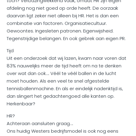
toch? Verbazingwekkend vaak, omdat HR zijn eigen
afdeling nog niet goed op orde heeft. De oorzaak
daarvan ligt zeker niet alleen bij HR. Het is dan een
combinatie van factoren. Organisatiecultuur.
Gewoontes. Ingesleten patronen. Eigenwijsheid.
Tegenstrijdige belangen. En ook gebrek aan eigen PR.
Tijd
Uit een onderzoek dat wij lazen, kwam naar voren dat
83% nauwelijks meer de tijd heeft om na te denken
over wat dan ook…. Véél te véél ballen in de lucht
moet houden. Als een veel te snel afgestelde
tennisballenmachine. En als er eindelijk nadenktijd is,
dan slingert het gedachtengoed alle kanten op.
Herkenbaar?
HR?
Achteraan aansluiten graag….
Ons huidig Westers bedrijfsmodel is ook nog eens