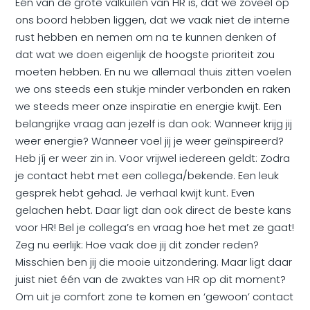
Eén van de grote valkuilen van HR is, dat we zoveel op
ons boord hebben liggen, dat we vaak niet de interne
rust hebben en nemen om na te kunnen denken of
dat wat we doen eigenlijk de hoogste prioriteit zou
moeten hebben. En nu we allemaal thuis zitten voelen
we ons steeds een stukje minder verbonden en raken
we steeds meer onze inspiratie en energie kwijt. Een
belangrijke vraag aan jezelf is dan ook: Wanneer krijg jij
weer energie? Wanneer voel jij je weer geïnspireerd?
Heb jíj er weer zin in. Voor vrijwel iedereen geldt: Zodra
je contact hebt met een collega/bekende. Een leuk
gesprek hebt gehad. Je verhaal kwijt kunt. Even
gelachen hebt. Daar ligt dan ook direct de beste kans
voor HR! Bel je collega’s en vraag hoe het met ze gaat!
Zeg nu eerlijk: Hoe vaak doe jij dit zonder reden?
Misschien ben jij die mooie uitzondering. Maar ligt daar
juist niet één van de zwaktes van HR op dit moment?
Om uit je comfort zone te komen en ‘gewoon’ contact